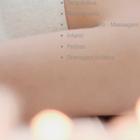
Terapêutica
Relaxamento
Pré e pós parto - Massagem
Infantil
Pedras
Drenagem linfática