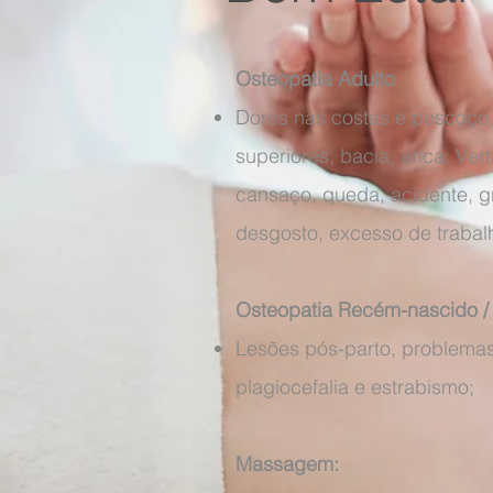
Osteopatia Adulto
Dores nas costas e pescoço
superiores, bacia, anca; Vert
cansaço, queda, acidente, gr
desgosto, excesso de trabalh
Osteopatia Recém-nascido /
Lesões pós-parto, problemas 
plagiocefalia e estrabismo;
Massagem: