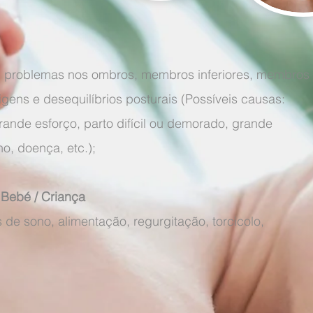
, problemas nos ombros, membros inferiores, membros
igens e desequilíbrios posturais (Possíveis causas:
ande esforço, parto difícil ou demorado, grande
o, doença, etc.);
 Bebé / Criança
de sono, alimentação, regurgitação, torcicolo,